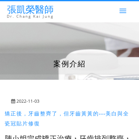
張凱榮醫師
Togg
navig
Dr. Chang Kai Jung
案例介紹
2022-11-03
矯正後，牙齒整齊了，但牙齒黃黃的---美白與全
瓷冠貼片修復