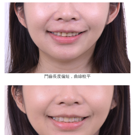
門齒長度偏短，曲線較平