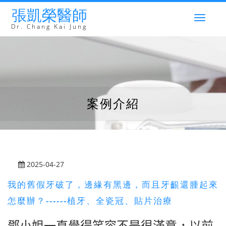
張凱榮醫師
Togg
navig
Dr. Chang Kai Jung
案例介紹
2025-04-27
我的舊假牙破了，邊緣有黑邊，而且牙齦還腫起來
怎麼辦？------植牙、全瓷冠、貼片治療