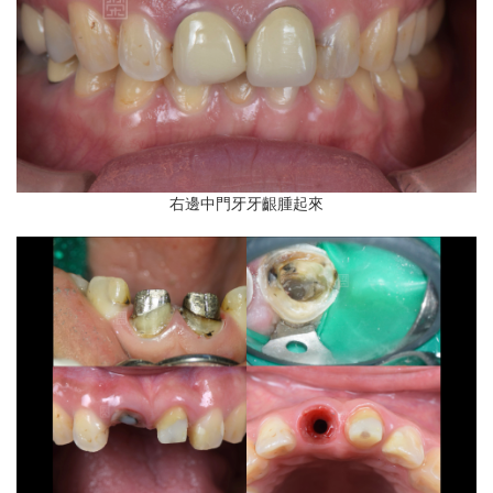
右邊中門牙牙齦腫起來