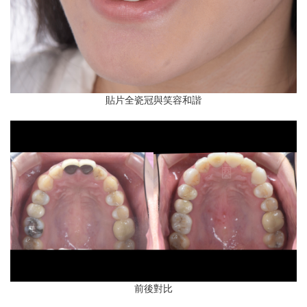
貼片全瓷冠與笑容和諧
前後對比