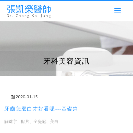
張凱榮醫師
Togg
navig
Dr. Chang Kai Jung
牙科美容資訊
2020-01-15
牙齒怎麼白才好看呢---基礎篇
關鍵字：
貼片、全瓷冠、美白